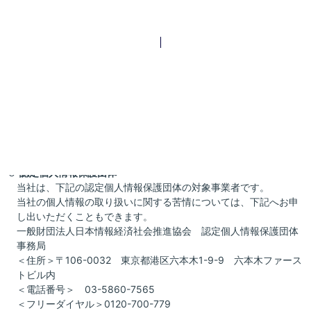
等に関する法律に定められた
利用目的のため
４
保有個人データの取扱いに関する苦情の申し出先
〒150-0036 東京都渋谷区南平台町 16-11 No.R渋谷南平台ビ
ル6階
株式会社リード・リアルエステート 個人情報問合せ窓口
TEL：03‐5784‐5127（受付時間 10:00～19:00）
※土・日曜日、祝日、年末年始、ゴールデンウィーク期間は翌営業日以
降の対応とさせていただきます。
５
認定個人情報保護団体
当社は、下記の認定個人情報保護団体の対象事業者です。
当社の個人情報の取り扱いに関する苦情については、下記へお申
し出いただくこともできます。
一般財団法人日本情報経済社会推進協会 認定個人情報保護団体
事務局
＜住所＞〒106-0032 東京都港区六本木1-9-9 六本木ファース
トビル内
＜電話番号＞ 03-5860-7565
＜フリーダイヤル＞0120-700-779