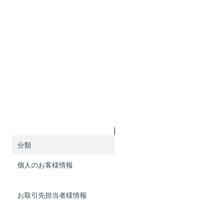
応とさせていただきます。
個人情報の取扱いについて
当社が取り扱う個人情報の利用目的
１ ご本人から直接書面によって取得する個人情報（ホームページや
電子メール等によるものを含む）の取得に先立ち利用目的をご本
人に対し書面（電子的開示によるものを含む）により明示しま
す。
２ 前項以外の方法によって取得する個人情報の利用目的
分類
利用目的
個人のお客様情報
ご利用履歴管理のため
お問合せ対応のため
お取引先担当者様情報
発注等内容確認のため（通信
記録等）