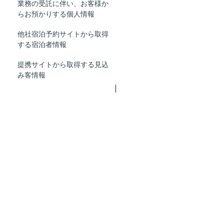
業務の受託に伴い、お客様か
委託された当該業務を適切に
らお預かりする個人情報
遂行するため
他社宿泊予約サイトから取得
宿泊者管理のため
する宿泊者情報
提携サイトから取得する見込
見積作成・販売・その他サー
み客情報
ビス履行のため
個人情報の共同利用
当社では、下記内容にそった個人情報の共同利用をおこないます。
１
共同して利用される個人情報の項目
氏名、住所、所属会社、ご連絡先メールアドレス、電話番号、取
引履歴
２
共同して利用する者の範囲
グループ各社
詳しくはこちらをご覧ください。
https://www.lead-
real.co.jp/company/