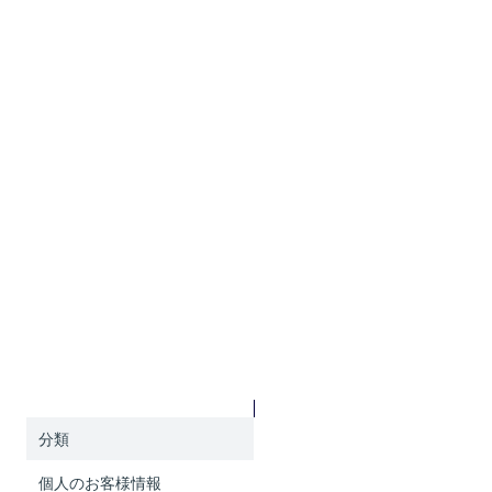
保有個人データに関する事項の周知
当社で保有している保有個人データ又は第三者提供記録に関して、
ご本人様又はその代理人様からの利用目的の通知、開示、内容の訂
正、 追加又は削除、利用の停止、消去及び第三者への提供の停止の
請求（以下、「開示等の請求」といいます）につきましては、 以下
の要領にて対応させていただきます。
１
事業者の名称
株式会社リード・リアルエステート
東京都渋谷区南平台16-11 No.R渋谷南平台ビル6階
代表取締役：長原 英司
２
個人情報の管理者
執行役員CFO：髙橋 賢
連絡先：TEL 03-5784-5127
３
全ての保有個人データの利用目的
分類
利用目的
個人のお客様情報
ユーザー様サポートのため