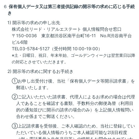
６
保有個人データ又は第三者提供記録の開示等の求めに応じる手続
き
1) 開示等の求めの申し出先
株式会社リード・リアルエステート 個人情報問合せ窓口
〒150-0036 東京都渋谷区南平台町16-11 No.R渋谷南平台
ビル6階
TEL03-5784-5127（受付時間 10:00-19:00）
※土・日曜日、祝日、年末年始、ゴールデンウィークは翌営業日以降
の対応とさせていただきます。
2) 開示等の求めに関するお手続き
①お申し出受付け後、当社「保有個人データ等開示請求書」を
郵送いたします。
②ご記入いただいた請求書、代理人によるお求めの場合は代理
人であることを確認する書類、手数料分の郵便為替（利用目
的の通知並びに開示の請求の場合のみ）を上記個人情報問い
合わせ係までご郵送ください。
③上記請求書を受領後、ご本人確認のため、当社に登録してい
ただいている個人情報のうちご本人確認可能な2項目程度
（例：電話番号と生年月日等）の情報をお問合せさせていた