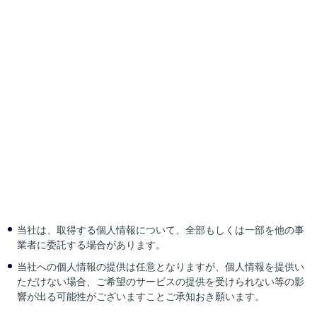
３
共同して利用する者の利用目的
グループ会社からの商品・サービスのご案内
４
共同して利用する個人情報の管理について責任を有する者の氏名
又は名称及び住所並びに法人にあっては、その代表者の氏名
株式会社リード・リアルエステート
東京都渋谷区南平台16-11 No.R渋谷南平台ビル6階
代表取締役 長原 英司
５
取得方法
当社の事業活動においてご本人から直接書面による取得またはホ
ームページや電子メール等電磁的方法による取得
その他
当社は、取得する個人情報について、全部もしくは一部を他の事
業者に委託する場合があります。
当社への個人情報の提供は任意となりますが、個人情報を提供い
ただけない場合、ご希望のサービスの提供を受けられない等の影
響が出る可能性がございますことご承知おき願います。