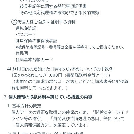
後見登記等に関する登記事項証明書
その他法定代理権の確認ができる公的書類
②代理人様ご自身を証明する資料
運転免許証
パスポート
健康保険の被保険者証
※被保険者等記号・番号等は全桁を墨塗りしてご提出ください。
住民票
住民基本台帳カード
4) 利用目的の通知または開示のお求めについての手数料
1回のお求めにつき1,000円（書留郵送料金等として）
（書面でのご請求の場合は、お送りいただく請求書等に郵便為
替を同封していただきます。）
７
個人情報の取扱体制や講じている措置の内容
1) 基本方針の策定
個人データの適正な取扱いの確保のため、「関係法令・ガイド
ライン等の遵守」、「質問及び苦情処理の窓口」等について
「個人情報保護方針」を策定しています。
2) 個人データの取扱いに係る規律の整備