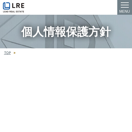
MENU
個人情報保護方針
TOP
個人情報保護方針
制定年月日 2007年3月1日
最終改定年月日 2022年5月20日
株式会社リード・リアルエステート
代表取締役 長原 英司
当社は、不動産分譲住宅事業、投資用不動産開発事業、不動産バリ
ューアップ事業、デジタルトランスフォーメーション事業、ECOリ
フォーム事業、海外事業、不動産ストック事業、事業投資事業、ホ
テル旅館事業、不動産特定共同事業において当社が取り扱う全ての
個人情報の保護について、社会的使命を十分に認識し、本人の権利
の保護、個人情報に関する法規制等を遵守します。また、以下に示