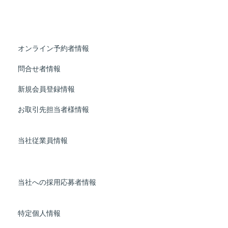
ご利用履歴管理のため
当社サービスのご案内のため
お問合せ対応のため
オンライン予約者情報
宿泊者管理のため
問合せ者情報
お問い合わせ対応のため
新規会員登録情報
会員管理のため
お取引先担当者様情報
発注内容確認のため（通信記
録等）
当社従業員情報
社員の人事労務管理、業務管
理、健康管理、セキュリティ
管理のため
当社への採用応募者情報
採用応募者への連絡と当社の
採用業務管理のため
特定個人情報
行政手続における特定の個人
を識別するための番号の利用